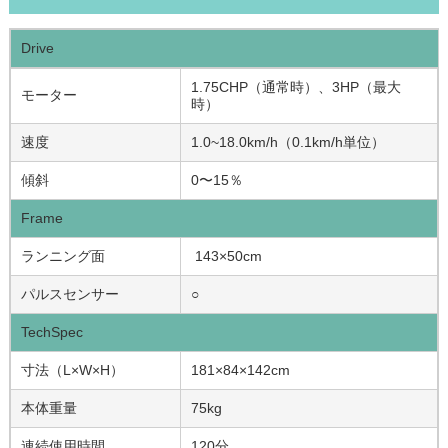
Drive
1.75CHP（通常時）、3HP（最大
モーター
時）
速度
1.0~18.0km/h（0.1km/h単位）
傾斜
0〜15％
Frame
ランニング面
143×50cm
パルスセンサー
○
TechSpec
寸法（L×W×H）
181×84×142cm
本体重量
75kg
連続使用時間
120分