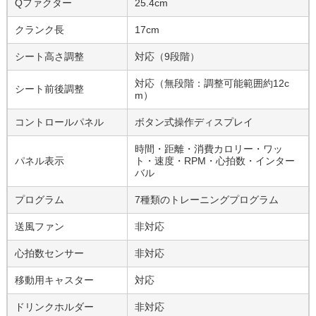
Qファクター
25.4cm
クランク長
17cm
シート高さ調整
対応（9段階）
対応（無段階：調整可能範囲約12c
シート前後調整
m）
コントロールパネル
ボタン式操作ディスプレイ
時間・距離・消費カロリー・ワッ
パネル表示
ト・速度・RPM・心拍数・インター
バル
プログラム
7種類のトレーニングプログラム
送風ファン
非対応
心拍数センサー
非対応
移動用キャスター
対応
ドリンクホルダー
非対応