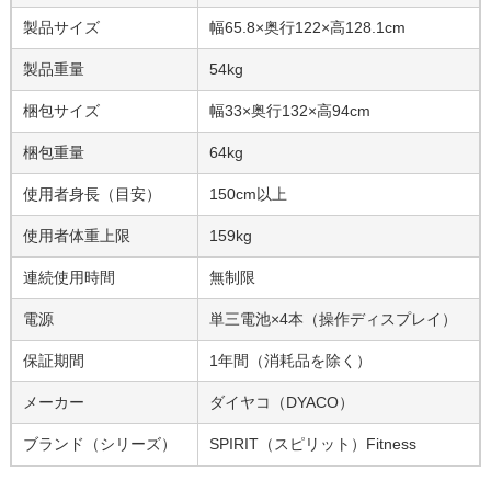
製品サイズ
幅65.8×奥行122×高128.1cm
製品重量
54kg
梱包サイズ
幅33×奥行132×高94cm
梱包重量
64kg
使用者身長（目安）
150cm以上
使用者体重上限
159kg
連続使用時間
無制限
電源
単三電池×4本（操作ディスプレイ）
保証期間
1年間（消耗品を除く）
メーカー
ダイヤコ（DYACO）
ブランド（シリーズ）
SPIRIT（スピリット）Fitness