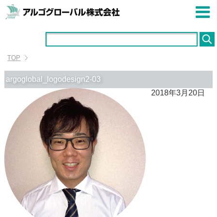
TOP
argoglobal_logodesign2-03
2018年3月20日