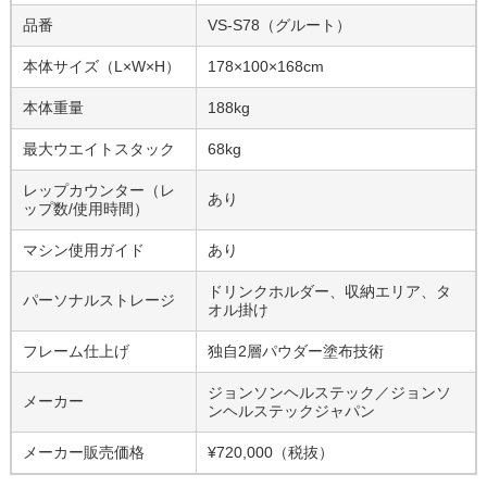
品番
VS-S78（グルート）
本体サイズ（L×W×H）
178×100×168cm
本体重量
188kg
最大ウエイトスタック
68kg
レップカウンター（レ
あり
ップ数/使用時間）
マシン使用ガイド
あり
ドリンクホルダー、収納エリア、タ
パーソナルストレージ
オル掛け
フレーム仕上げ
独自2層パウダー塗布技術
ジョンソンヘルステック／ジョンソ
メーカー
ンヘルステックジャパン
メーカー販売価格
¥720,000（税抜）