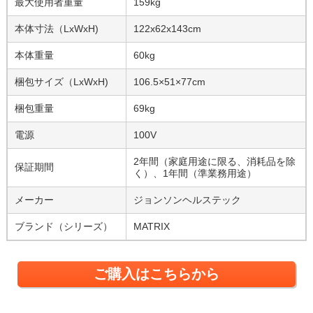
最大使用者重量
159kg
本体寸法（LxWxH)
122x62x143cm
本体重量
60kg
梱包サイズ（LxWxH)
106.5×51×77cm
梱包重量
69kg
電源
100V
2年間（家庭用途に限る、消耗品を除
保証期間
く）、1年間（準業務用途）
メーカー
ジョンソンヘルステック
ブランド（シリーズ）
MATRIX
ご購入はこちらから