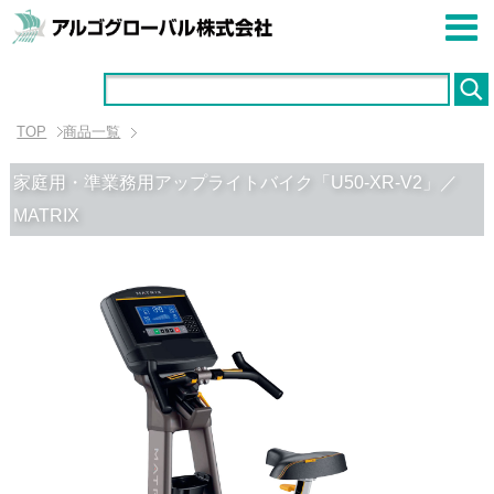
TOP
商品一覧
家庭用・準業務用アップライトバイク「U50-XR-V2」／
MATRIX