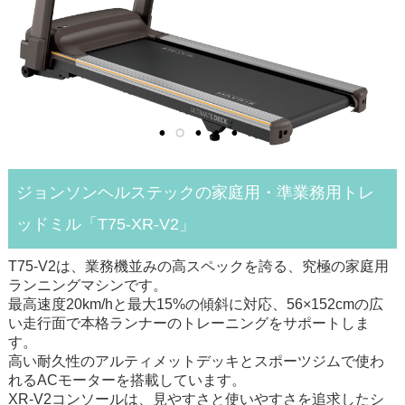
ジョンソンヘルステックの家庭用・準業務用トレ
ッドミル「T75-XR-V2」
T75-V2は、業務機並みの高スペックを誇る、究極の家庭用
ランニングマシンです。
最高速度20km/hと最大15%の傾斜に対応、56×152cmの広
い走行面で本格ランナーのトレーニングをサポートしま
す。
高い耐久性のアルティメットデッキとスポーツジムで使わ
れるACモーターを搭載しています。
XR-V2コンソールは、見やすさと使いやすさを追求したシ