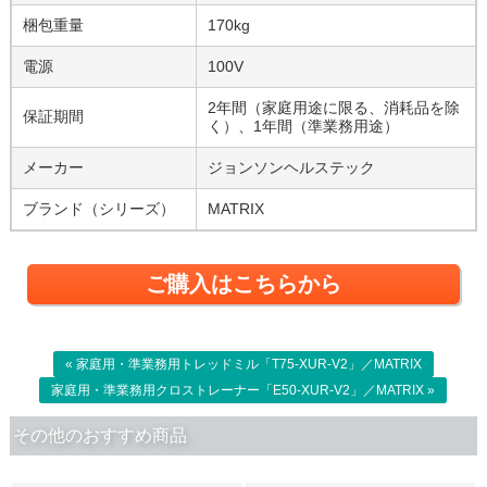
梱包重量
170kg
電源
100V
2年間（家庭用途に限る、消耗品を除
保証期間
く）、1年間（準業務用途）
メーカー
ジョンソンヘルステック
ブランド（シリーズ）
MATRIX
ご購入はこちらから
« 家庭用・準業務用トレッドミル「T75-XUR-V2」／MATRIX
家庭用・準業務用クロストレーナー「E50-XUR-V2」／MATRIX »
その他のおすすめ商品