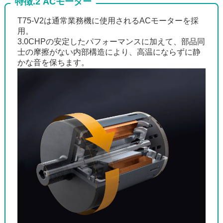
特徴.2 ACモーター
T75-V2は通常業務機に使用されるACモーターを採
用。
3.0CHPの安定したパフォーマンスに加えて、部品同
士の摩擦がない内部構造により、高温にならずに静
かな音を保ちます。