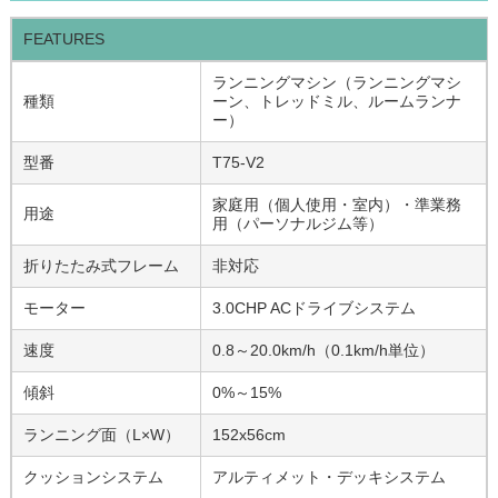
FEATURES
ランニングマシン（ランニングマシ
種類
ーン、トレッドミル、ルームランナ
ー）
型番
T75-V2
家庭用（個人使用・室内）・準業務
用途
用（パーソナルジム等）
折りたたみ式フレーム
非対応
モーター
3.0CHP ACドライブシステム
速度
0.8～20.0km/h（0.1km/h単位）
傾斜
0%～15%
ランニング面（L×W）
152x56cm
クッションシステム
アルティメット・デッキシステム