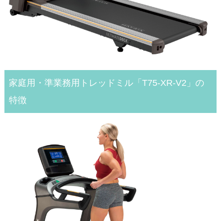
家庭用・準業務用トレッドミル「T75-XR-V2」の
特徴