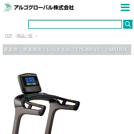
TOP
商品一覧
家庭用・準業務用トレッドミル「T75-XR-V2」／MATRIX