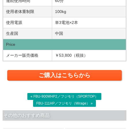
連続使用時間
60分
使用者体重制限
100kg
使用電源
単3電池×2本
生産国
中国
Price
メーカー販売価格
￥53,800（税抜）
ご購入はこちらから
« FBU-900MHP2／フジモリ（SPORTOP）
FBU-111HP／フジモリ（Mirage） »
その他のおすすめ商品