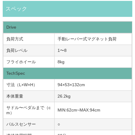
スペック
Drive
負荷方式
手動レーバー式マグネット負荷
負荷レベル
1〜8
フライホイール
8kg
TechSpec
寸法（L×W×H）
94×53×132cm
本体重量
26.2kg
サドル〜ペダルまで（c
MIN:62cm~MAX:94cm
m）
パルスセンサー
○