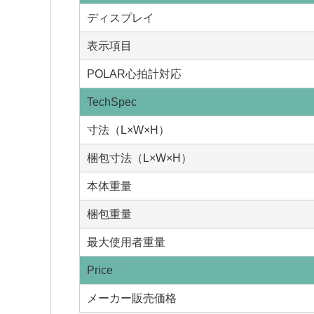
ディスプレイ
表示項目
POLAR心拍計対応
TechSpec
寸法（L×W×H）
梱包寸法（L×W×H）
本体重量
梱包重量
最大使用者重量
Price
メーカー販売価格